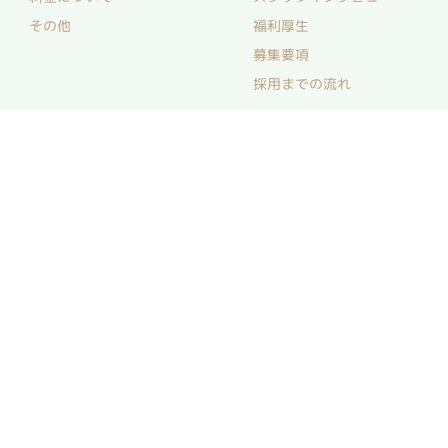
その他
福利厚生
募集要項
採用までの流れ
お問い合わせ
社会福祉法人 恒寿苑
〒340-0213 埼玉県久喜市中妻902-1
地図を見る
0480-58-7577
お問い合わせ
プライバシーポリシー
情報公開
©
koujuen,
All Rights Reserved.
本サイトの掲載内容（画像、文章等）の一部及び全てについて、無断で複製、転載、